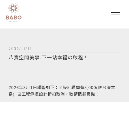
2025/11/14
八寶空間美學-下一站幸福の啟程！
2026年3月1日調整如下：☑設計顧問費8,000(限台灣本
島) ☑工程承攬設計折扣取消，敬請把握良機！