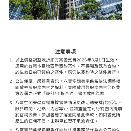
注意事項
以上價格調整及折扣方案變更自2026年3月1日生效，
適用於台灣本島地區新簽約案件，不得溯及既有合約，
關於八寶
於生效日前已簽約之案件，應仍依簽約時之條件履行。
作品欣賞
公告僅屬一般營業資訊，八寶空間美學保留依法調整相
關費率及服務內容之權利，實際費用與服務內容仍以雙
服務/收費
方簽署之正式「設計/工程合約」書面載明為準。
【極】系列
八寶空間美學有權根據實際情況更改活動安排(包括但不
限於時間、地點、內容等)，並將盡量在可行範圍內提前
最新消息
於官網公告。參加者應了解並同意此條款，如因變更所
產生的任何不便，主辦單位恕不承擔責任。
設計專欄
八寶空間美學長期委任睿昱法律事務所作為本公司的法